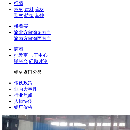
行情
板材
建材
管材
型材
特钢
其他
拼着买
渝北方向
渝东方向
渝南方向
渝西方向
商圈
批发商
加工中心
曝光台
问题讨论
钢材资讯分类
钢铁政策
业内大事件
行业焦点
人物快传
钢厂价格