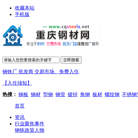
收藏本站
手机版
钢铁厂 批发商 交易市场、免费入住
【入住须知】
热搜：
钢板
钢材
型钢
钢管
镀锌
角钢
板材
螺纹钢
不锈钢
首页
资讯
行业聚焦
事件
钢铁政策
人物