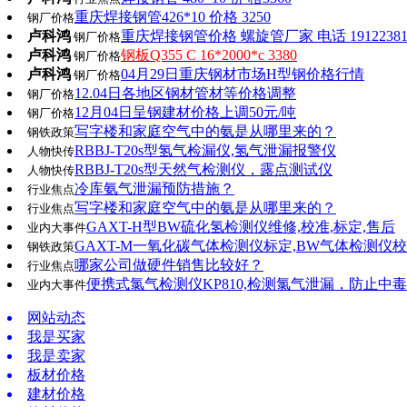
重庆焊接钢管426*10 价格 3250
钢厂价格
卢科鸿
重庆焊接钢管价格 螺旋管厂家 电话 19122381
钢厂价格
卢科鸿
钢板Q355 C 16*2000*c 3380
钢厂价格
卢科鸿
04月29日重庆钢材市场H型钢价格行情
钢厂价格
12.04日各地区钢材管材等价格调整
钢厂价格
12月04日呈钢建材价格上调50元/吨
钢厂价格
写字楼和家庭空气中的氨是从哪里来的？
钢铁政策
RBBJ-T20s型氢气检漏仪,氢气泄漏报警仪
人物快传
RBBJ-T20s型天然气检测仪，露点测试仪
人物快传
冷库氨气泄漏预防措施？
行业焦点
写字楼和家庭空气中的氨是从哪里来的？
行业焦点
GAXT-H型BW硫化氢检测仪维修,校准,标定,售后
业内大事件
GAXT-M一氧化碳气体检测仪标定,BW气体检测仪
钢铁政策
哪家公司做硬件销售比较好？
行业焦点
便携式氯气检测仪KP810,检测氯气泄漏，防止中毒
业内大事件
网站动态
我是买家
我是卖家
板材价格
建材价格