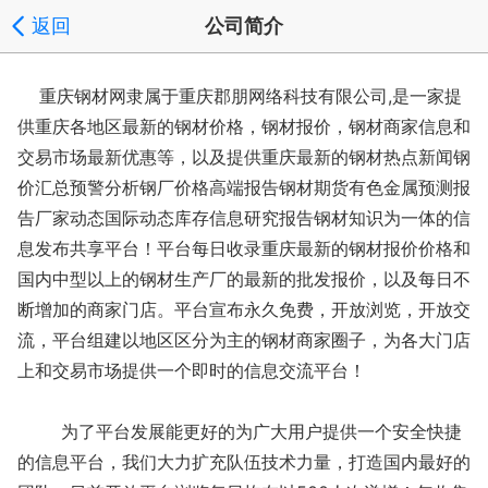
返回
公司简介
重庆钢材网隶属于重庆郡朋网络科技有限公司,是一家提
供重庆各地区最新的钢材价格，钢材报价，钢材商家信息和
交易市场最新优惠等，以及提供重庆最新的钢材热点新闻钢
价汇总预警分析钢厂价格高端报告钢材期货有色金属预测报
告厂家动态国际动态库存信息研究报告钢材知识为一体的信
息发布共享平台！平台每日收录重庆最新的钢材报价价格和
国内中型以上的钢材生产厂的最新的批发报价，以及每日不
断增加的商家门店。平台宣布永久免费，开放浏览，开放交
流，平台组建以地区区分为主的钢材商家圈子，为各大门店
上和交易市场提供一个即时的信息交流平台！
为了平台发展能更好的为广大用户提供一个安全快捷
的信息平台，我们大力扩充队伍技术力量，打造国内最好的